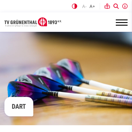
A-
A+
DART