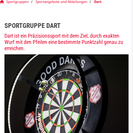
Sportgruppen
Sportangebote und Abteilungen
Dart
SPORTGRUPPE DART
Dart ist ein Präzisionssport mit dem Ziel, durch exakten
Wurf mit den Pfeilen eine bestimmte Punktzahl genau zu
erreichen.